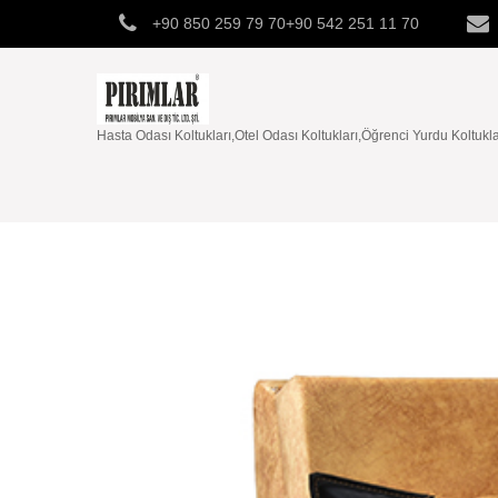
+90 850 259 79 70+90 542 251 11 70
Hasta Odası Koltukları,Otel Odası Koltukları,Öğrenci Yurdu Koltukları