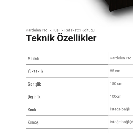
Kardelen Pro İki Kişilik Refakatçi Koltuğu
Teknik Özellikler
Modeli
Kardelen Pro İ
Yükseklik
85 cm
Genişlik
150 cm
Derinlik
100cm
Renk
İsteğe bağlı
Kumaş
İsteğe bağlı(d