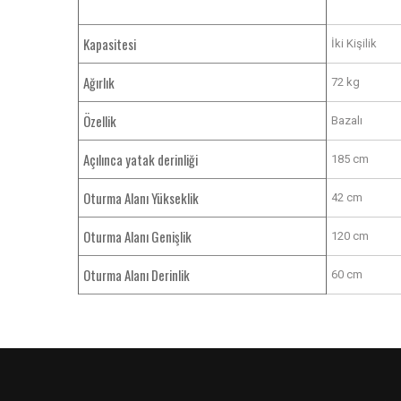
Kapasitesi
İki Kişilik
Ağırlık
72 kg
Özellik
Bazalı
Açılınca yatak derinliği
185 cm
Oturma Alanı Yükseklik
42 cm
Oturma Alanı Genişlik
120 cm
Oturma Alanı Derinlik
60 cm