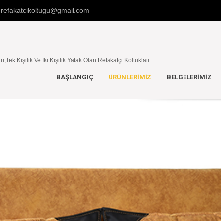
refakatcikoltugu@gmail.com
,Tek Kişilik Ve İki Kişilik Yatak Olan Refakatçi Koltukları
BAŞLANGIÇ
ÜRÜNLERIMIZ
BELGELERİMİZ