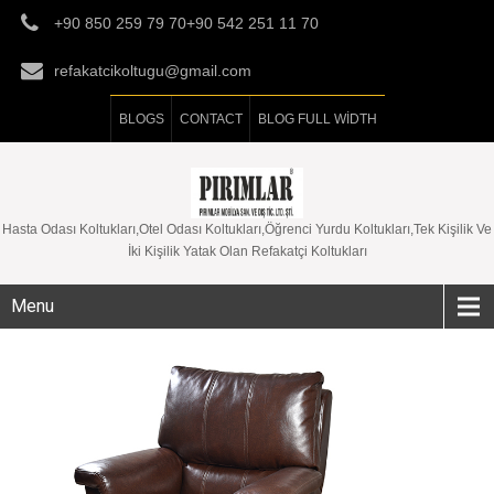
+90 850 259 79 70+90 542 251 11 70
refakatcikoltugu@gmail.com
BLOGS
CONTACT
BLOG FULL WIDTH
Hasta Odası Koltukları,Otel Odası Koltukları,Öğrenci Yurdu Koltukları,Tek Kişilik Ve
İki Kişilik Yatak Olan Refakatçi Koltukları
Menu