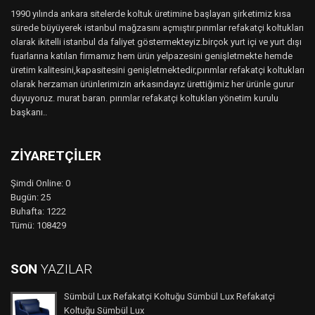
1990 yılında ankara sitelerde koltuk üretimine başlayan şirketimiz kısa
sürede büyüyerek istanbul mağzasını açmıştır.pırımlar refakatçi koltukları
olarak ikitelli istanbul da faliyet göstermekteyiz.birçok yurt içi ve yurt dışı
fuarlarına katılan firmamız hem ürün yelpazesini genişletmekte hemde
üretim kalitesini,kapasitesini genişletmektedir,pırımlar refakatçi koltukları
olarak herzaman ürünlerimizin arkasındayız ürettiğimiz her ürünle gurur
duyuyoruz. murat baran. pırımlar refakatçi koltukları yönetim kurulu
başkanı..
ZIYARETÇILER
Şimdi Online: 0
Bugün: 25
Buhafta: 1222
Tümü: 108429
SON
YAZILAR
Sümbül Lux Refakatçi Koltuğu Sümbül Lux Refakatçi
Koltuğu Sümbül Lux