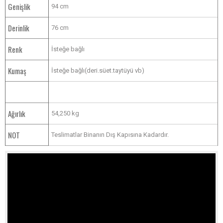
Genişlik
94 cm
Derinlik
76 cm
Renk
İsteğe bağlı
Kumaş
İsteğe bağlı(deri.süet.taytüyü vb)
Ağırlık
54,250 kg
NOT
Teslimatlar Binanın Dış Kapısına Kadardır.