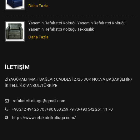
Daha Fazla
Yasemin Refakatçi Koltuğu Yasemin Refakatçi Koltuğu
Yasemin Refakatçi Koltuğu Tekkişilik
Daha Fazla
İLETIŞIM
ZİYAGÖKALP MAH BAĞLAR CADDESİ 2725 SOK NO:7/A BAŞAKŞEHİR/
İKİTELLİ/İSTANBUL/TÜRKİYE
refakatcikoltugu@gmail.com
+90 212 494 25 70 /+90 850 259 79 70/+90 542 251 11 70
https://www.refakatcikoltugu.com/