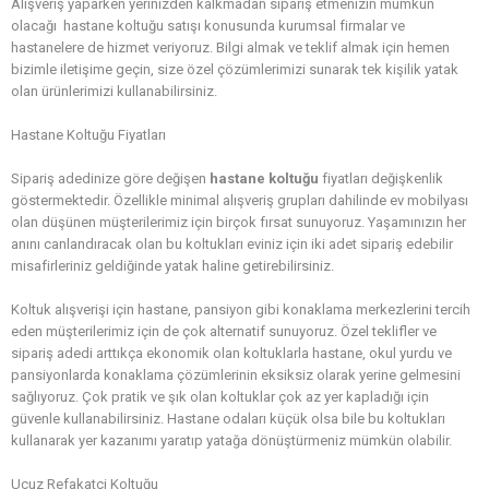
Alışveriş yaparken yerinizden kalkmadan sipariş etmenizin mümkün
olacağı hastane koltuğu satışı konusunda kurumsal firmalar ve
hastanelere de hizmet veriyoruz. Bilgi almak ve teklif almak için hemen
bizimle iletişime geçin, size özel çözümlerimizi sunarak tek kişilik yatak
olan ürünlerimizi kullanabilirsiniz.
Hastane Koltuğu Fiyatları
Sipariş adedinize göre değişen
hastane koltuğu
fiyatları değişkenlik
göstermektedir. Özellikle minimal alışveriş grupları dahilinde ev mobilyası
olan düşünen müşterilerimiz için birçok fırsat sunuyoruz. Yaşamınızın her
anını canlandıracak olan bu koltukları eviniz için iki adet sipariş edebilir
misafirleriniz geldiğinde yatak haline getirebilirsiniz.
Koltuk alışverişi için hastane, pansiyon gibi konaklama merkezlerini tercih
eden müşterilerimiz için de çok alternatif sunuyoruz. Özel teklifler ve
sipariş adedi arttıkça ekonomik olan koltuklarla hastane, okul yurdu ve
pansiyonlarda konaklama çözümlerinin eksiksiz olarak yerine gelmesini
sağlıyoruz. Çok pratik ve şık olan koltuklar çok az yer kapladığı için
güvenle kullanabilirsiniz. Hastane odaları küçük olsa bile bu koltukları
kullanarak yer kazanımı yaratıp yatağa dönüştürmeniz mümkün olabilir.
Ucuz Refakatçi Koltuğu