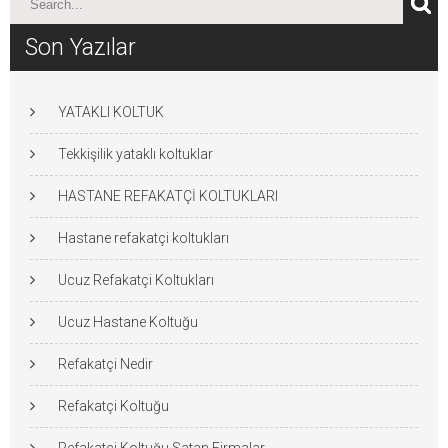
Son Yazılar
YATAKLI KOLTUK
Tekkişilik yataklı koltuklar
HASTANE REFAKATÇİ KOLTUKLARI
Hastane refakatçi koltukları
Ucuz Refakatçi Koltukları
Ucuz Hastane Koltuğu
Refakatçi Nedir
Refakatçi Koltuğu
Refakatçi Koltuğu Satan Firmalar