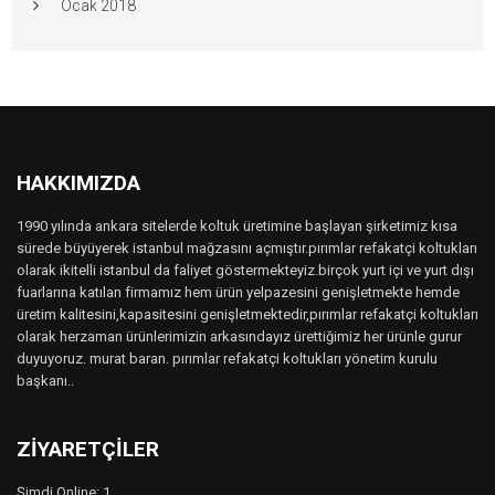
Ocak 2018
HAKKIMIZDA
1990 yılında ankara sitelerde koltuk üretimine başlayan şirketimiz kısa
sürede büyüyerek istanbul mağzasını açmıştır.pırımlar refakatçi koltukları
olarak ikitelli istanbul da faliyet göstermekteyiz.birçok yurt içi ve yurt dışı
fuarlarına katılan firmamız hem ürün yelpazesini genişletmekte hemde
üretim kalitesini,kapasitesini genişletmektedir,pırımlar refakatçi koltukları
olarak herzaman ürünlerimizin arkasındayız ürettiğimiz her ürünle gurur
duyuyoruz. murat baran. pırımlar refakatçi koltukları yönetim kurulu
başkanı..
ZIYARETÇILER
Şimdi Online: 1