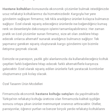
Hastane koltukları
konusunda ekonomik çözümler bulmak istediğinizde
ucuz refakatçi koltuklarımız da hizmetinizdedir. Kargoyla her yere
gönderim sağlayan firmamız, tek tıkla aradığınız ürünleri kolayca bulmanızı
sağlıyor. Özel olarak sipariş edeceğiniz ürünlerde ise beğendiğiniz kumaş
renk ve desenleriyle dekorasyon işlerini tamamlayabilirsiniz. Her zaman
pratik ve özel çözümler sunan firmamız, size ait olan zevklere hitap
edecek onlarca alternatif sunarak aradığınızı bulmanızı sağlıyor. Tek
yapmanız gereken sipariş oluşturarak kargo gönderimi için bizimle
iletişime geçmek olacak.
Evinizde ve pansiyon, yazlık gibi alanlarınızda da kullanabileceğiniz koltuk
çeşitleri farklı beğenilere hitap edecek farklı alternatiflerle karşınıza
gelecektir. Özel olarak sipariş edilen ürünlerle fark yaratacak kombinler
oluşturmanız çok kolay olacak.
Özel Tasarım Ürün Modelleri
Firmamızda ekonomik
hastane koltuğu satışları
da yapılmaktadır.
Türkiye’nin refakatçi koltuğu üreticisi olan firmamızda kaliteli işçiliğin
sonucu ortaya çıkan ürünler memnuniyet oranınızı arttıracaktır. Oteller,
pansiyonlar, öğrenci yurtları ve benzer birçok yerde refakatçi koltuklarını