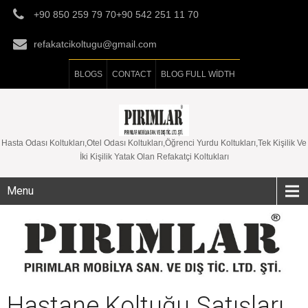
+90 850 259 79 70+90 542 251 11 70
refakatcikoltugu@gmail.com
BLOGS
CONTACT
BLOG FULL WIDTH
Hasta Odası Koltukları,Otel Odası Koltukları,Öğrenci Yurdu Koltukları,Tek Kişilik Ve
İki Kişilik Yatak Olan Refakatçi Koltukları
Menu
Hastane Koltuğu Satışları