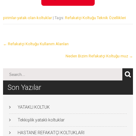
pirimlar-yatak-olan-koltuklar
| Tags:
Refakatçi Koltuğu Teknik Özellikleri
Post
←
Refakatçi Koltuğu Kullanım Alanları
navigation
Neden Bizim Refakatçi Koltuğu muz
→
Son Yazılar
YATAKLI KOLTUK
Tekkişilik yataklı koltuklar
HASTANE REFAKATÇİ KOLTUKLARI