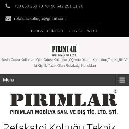
+90 850 259 79 70+90 542 251 11 70
refakatcikoltugu@gmail.com
BLOGS
CONTACT
BLOG FULL WIDTH
Hasta Odası Koltukları,Otel Odası Koltukları,Öğrenci Yurdu Koltukları,Tek Kişilik Ve
İki Kişilik Yatak Olan Refakatçi Koltukları
Menu
Refakatçi Koltuğu Teknik