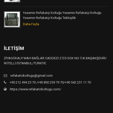
Yasemin Refakatçi Koltuğu Yasemin Refakatçi Koltuğu
Yasemin Refakatçi Koltuğu Tekkişilik
Daha Fazla
İLETIŞIM
ZİYAGÖKALP MAH BAĞLAR CADDESİ 2725 SOK NO:7/A BAŞAKŞEHİR/
İKİTELLİ/İSTANBUL/TÜRKİYE
refakatcikoltugu@gmail.com
+90 212 494 25 70 /+90 850 259 79 70/+90 542 251 11 70
https://www.refakatcikoltugu.com/