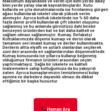
Maksimum dayanıklılık ve verim için kimi yerde dikey
kimi yerde yatay olarak kaynatılmışlardır. Kutu
kollarda ve çıta donatmalarında ise fırınlanmış gürgen
ağacı kullanılarak iskelet olarak yüksek verim
alınmıştır. Ayrıca koltuk iskeletinde ise % 60 daha
fazla demir profil kullanılarak çift iskelet oluşumu
sağlanmış ve bu anlamda görnütüsü dahi birebir
benzeyen ürünlerden kat ve kat daha kaliteli ve
sağlam olması sağlanmıştır. Kumaş: Refakatçi
Koltuklarımızda döşeme kumaşı ve derisi olarak
tamamen seri imalat kumaş ve deriler kullanılmakta.
Derilerin altta elyaflı ve astarlı olanlardan seçilerek
suni deri arasında en sağlamlarından döşenmektedir.
Kumaş konusunda ise yıllarca kullanıp beğenmiş
olduğumuz firmanın ürünleri arasından seçim
yaptırmaktayız. Sağla bir iskelete ve kaliteli
malzemelere sahip koltuğumuza da bu yakışırdı
zaten. Ayrıca kumaşlarımızın temizlenmesi kolay
aşınma ve darbelere dayanıklı olması da dikkat
ettiğimiz bir başka husustur.
Hemen Ara