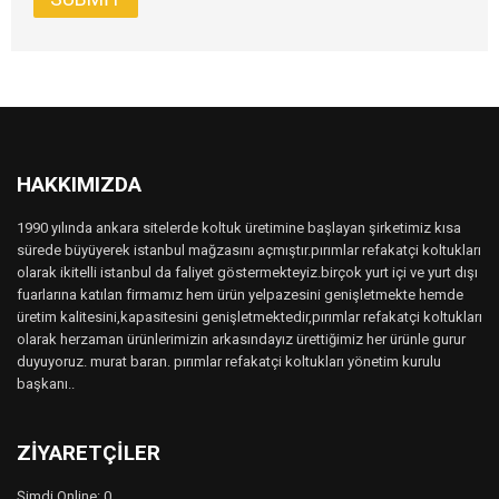
HAKKIMIZDA
1990 yılında ankara sitelerde koltuk üretimine başlayan şirketimiz kısa
sürede büyüyerek istanbul mağzasını açmıştır.pırımlar refakatçi koltukları
olarak ikitelli istanbul da faliyet göstermekteyiz.birçok yurt içi ve yurt dışı
fuarlarına katılan firmamız hem ürün yelpazesini genişletmekte hemde
üretim kalitesini,kapasitesini genişletmektedir,pırımlar refakatçi koltukları
olarak herzaman ürünlerimizin arkasındayız ürettiğimiz her ürünle gurur
duyuyoruz. murat baran. pırımlar refakatçi koltukları yönetim kurulu
başkanı..
ZIYARETÇILER
Şimdi Online: 0