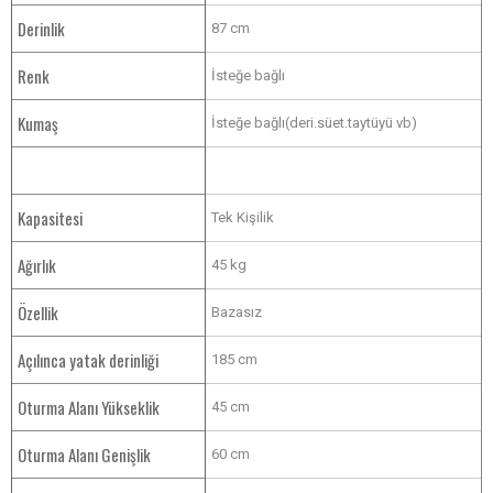
Derinlik
87 cm
Renk
İsteğe bağlı
Kumaş
İsteğe bağlı(deri.süet.taytüyü vb)
Kapasitesi
Tek Kişilik
Ağırlık
45 kg
Özellik
Bazasız
Açılınca yatak derinliği
185 cm
Oturma Alanı Yükseklik
45 cm
Oturma Alanı Genişlik
60 cm