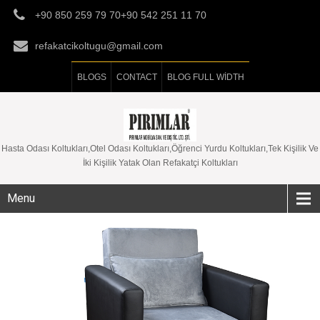
+90 850 259 79 70+90 542 251 11 70
refakatcikoltugu@gmail.com
BLOGS
CONTACT
BLOG FULL WIDTH
Hasta Odası Koltukları,Otel Odası Koltukları,Öğrenci Yurdu Koltukları,Tek Kişilik Ve
İki Kişilik Yatak Olan Refakatçi Koltukları
Menu